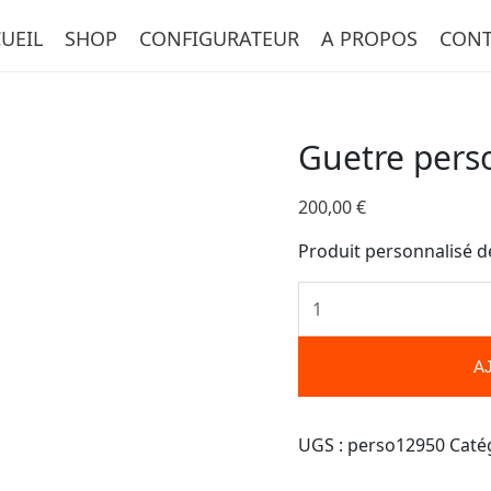
quantité
UEIL
SHOP
CONFIGURATEUR
A PROPOS
CONT
de
Guetre
personnalisée-
12950
Guetre pers
200,00
€
Produit personnalisé d
A
UGS :
perso12950
Caté