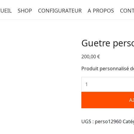
quantité
UEIL
SHOP
CONFIGURATEUR
A PROPOS
CONT
de
Guetre
personnalisée-
12960
Guetre pers
200,00
€
Produit personnalisé d
A
UGS :
perso12960
Caté