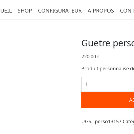
quantité
UEIL
SHOP
CONFIGURATEUR
A PROPOS
CONT
de
Guetre
personnalisée-
13157
Guetre pers
220,00
€
Produit personnalisé d
A
UGS :
perso13157
Caté