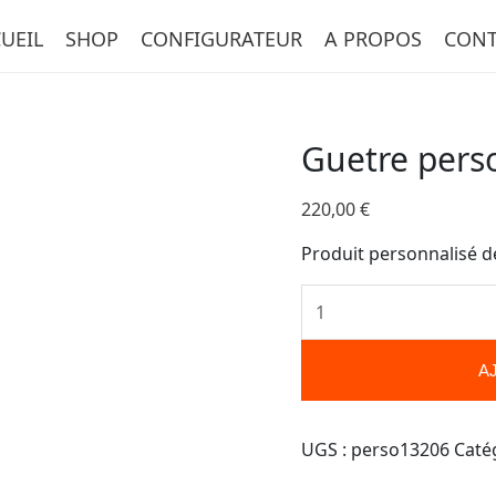
quantité
UEIL
SHOP
CONFIGURATEUR
A PROPOS
CONT
de
Guetre
personnalisée-
13206
Guetre pers
220,00
€
Produit personnalisé d
A
UGS :
perso13206
Caté