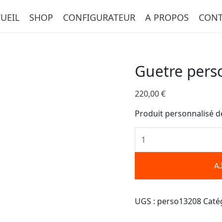
quantité
UEIL
SHOP
CONFIGURATEUR
A PROPOS
CONT
de
Guetre
personnalisée-
13208
Guetre pers
220,00
€
Produit personnalisé d
A
UGS :
perso13208
Caté