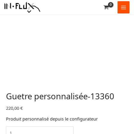
Aller
quantité
au
de
contenu
Guetre
personnalisée-
13360
Guetre personnalisée-13360
220,00
€
Produit personnalisé depuis le configurateur