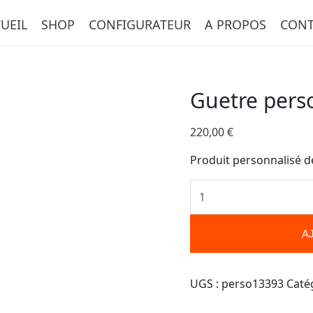
quantité
UEIL
SHOP
CONFIGURATEUR
A PROPOS
CONT
de
Guetre
personnalisée-
13393
Guetre pers
220,00
€
Produit personnalisé d
A
UGS :
perso13393
Caté