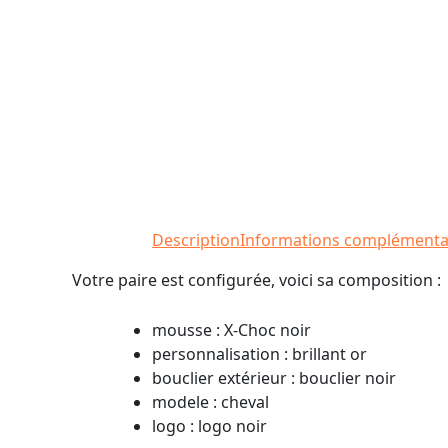
Description
Informations complémenta
Votre paire est configurée, voici sa composition :
mousse : X-Choc noir
personnalisation : brillant or
bouclier extérieur : bouclier noir
modele : cheval
logo : logo noir