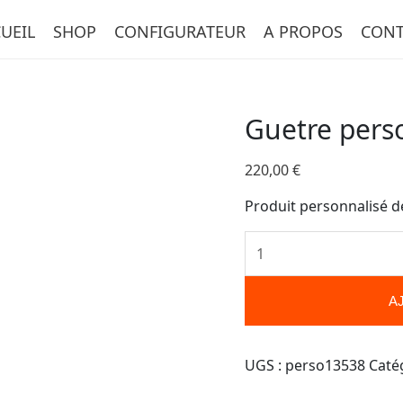
quantité
UEIL
SHOP
CONFIGURATEUR
A PROPOS
CONT
de
Guetre
personnalisée-
13538
Guetre pers
220,00
€
Produit personnalisé d
A
UGS :
perso13538
Caté