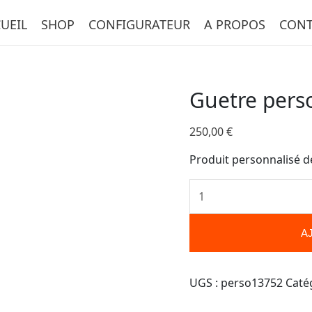
quantité
UEIL
SHOP
CONFIGURATEUR
A PROPOS
CONT
de
Guetre
personnalisée-
13752
Guetre pers
250,00
€
Produit personnalisé d
A
UGS :
perso13752
Caté