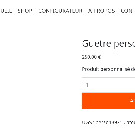
quantité
UEIL
SHOP
CONFIGURATEUR
A PROPOS
CONT
de
Guetre
personnalisée-
13921
Guetre pers
250,00
€
Produit personnalisé d
A
UGS :
perso13921
Caté