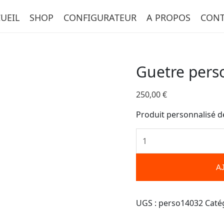
quantité
UEIL
SHOP
CONFIGURATEUR
A PROPOS
CONT
de
Guetre
personnalisée-
14032
Guetre pers
250,00
€
Produit personnalisé d
A
UGS :
perso14032
Caté